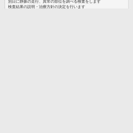
別日に静脈の走行、異常の部位を調べる検査をします
検査結果の説明・治療方針の決定を行います
手術治療
手術前のオリエンテーション
血液検査・心電図・胸部レントゲン検査
を行います
保存的治療
弾性ストッキングによる圧迫療法
・生活習慣の指導を行います
入院手術又は日帰り手術で行います
経過に応じて診察を受けて頂きます
傷の状態の確認・消毒を行います
血管内焼灼術後の患者様は、超音波
検査で焼いた部位の確認を行います
術後の経過にもよりますが、３回ほど
診察を受けて頂きます
術後約２ヶ月間、むくみや内出血の予防の
ために弾性ストッキングを着用して頂きます
下肢静脈瘤について 質問コーナー
治療編
飲み薬で治せる？
→静脈瘤を治す飲み薬はありません。
すぐに治療が必要？
→静脈瘤は良性の病気ですので、経過をみられても大丈夫です。
静脈瘤の程度によっては治療が必要になる場合もありますので、医