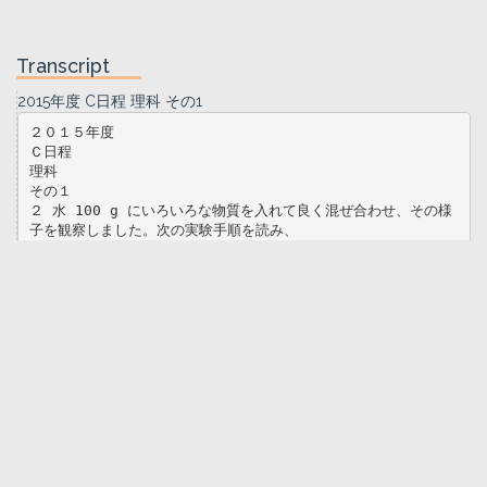
Transcript
2015年度 C日程 理科 その1
２０１５年度
Ｃ日程
理科
その１
２ 水 100 g にいろいろな物質を入れて良く混ぜ合わせ、その様
子を観察しました。次の実験手順を読み、
１ 均一な素材で出来た一辺 2 cm のサイコロを使用し、様々な条
件でそれぞ
次の問いに答えなさい。（※実験中の温度変化は無かったものとし
ます）
図
れの面に加わる力を次の【実験】で調べました。右の図は使用した
サイコロ表
面の展開図です。
水の重さを 1
cm3 あたり
【実験】① 20 ℃の水 100 g を用意し、そこに食塩、砂糖、ミ
ョウバンがどれくらいとけるか確認
1 g として、