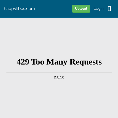
happylibus.com
Login
Upload