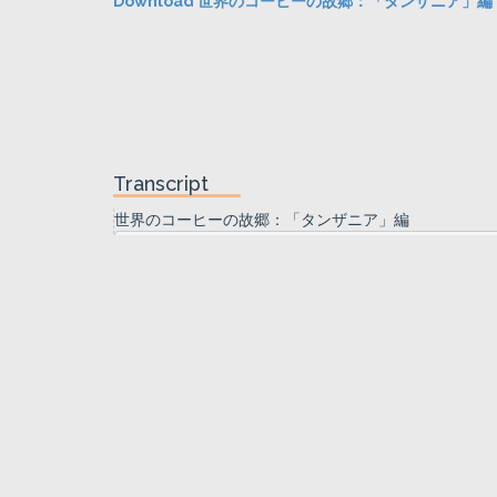
Download 世界のコーヒーの故郷：「タンザニア」編
Transcript
世界のコーヒーの故郷：「タンザニア」編
世界のコーヒーの故郷：「タンザニア」編
コーヒーが好きな人も、そうでもない人も思わず、へ～
ヒー」のお話の数々・・・・
そうなんだ、思わず納得の「コー
今回はタンザニア、
「タンザニア アラビカ」、日本では「キリマンジャロ」
ーヒーの故郷です。
タンザニアは日本の約 2.5 倍の面積を持つ東アフ
リカ最大の国、7 カ国と国境を接しています。
雄大な自然と様々な野生動物が見られることで
有名ですが、毎年、移動時期には平原を横切って行
くヌーやシマウマの大群が見られます。
国の北東部にはアフリカ第一の高峰キリマンジ