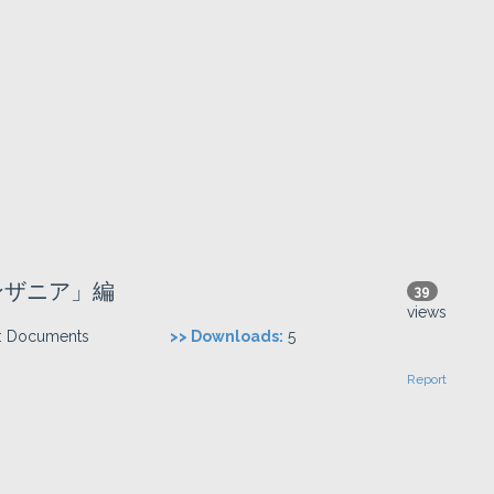
ンザニア」編
39
views
:
Documents
>> Downloads:
5
Report