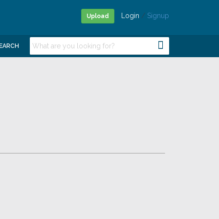
Login
/
Signup
Upload
EARCH