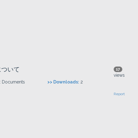
について
17
views
:
Documents
>> Downloads:
2
Report