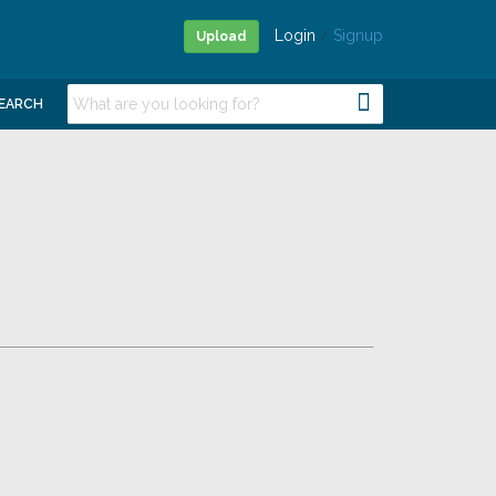
Login
/
Signup
Upload
EARCH