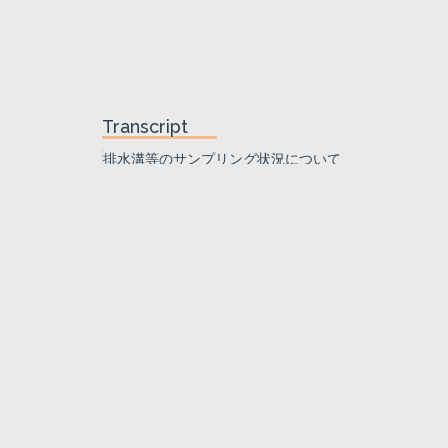
Transcript
排水溝等のサンプリング状況について
排水溝等のサンプリング状況について
平成２５年１０月２２日
1
T-2
南放水口付近海水
（排水路出口付近）
B,C排水路等の試料採取地点
B，C排水路等の試料採取地点
C-2
C排水路30m盤出口
C排水路
C-1-1
C排水路とタンク脇
側溝合流点
X-1