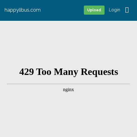
happylibus.com
Login
Upload